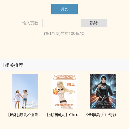
尾页
输入页数
(第
1
/
1
页)当前
100
条/页
相关推荐
【哈利波特／怪兽与牠们的产地】魔法世界的一切之回忆(GGAD)
【死神‍同‌‎人‌‍‍】Chronic(蓝染X自创X乌尔奇奥拉)
《全职高手》剑影心织