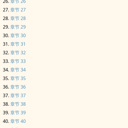
章节 26
章节 27
章节 28
章节 29
章节 30
章节 31
章节 32
章节 33
章节 34
章节 35
章节 36
章节 37
章节 38
章节 39
章节 40