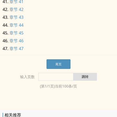
章节 41
章节 42
章节 43
章节 44
章节 45
章节 46
章节 47
尾页
输入页数
(第
1
/
1
页)当前
100
条/页
相关推荐