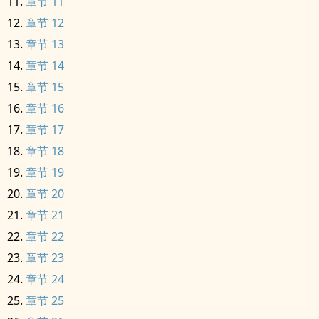
章节 11
章节 12
章节 13
章节 14
章节 15
章节 16
章节 17
章节 18
章节 19
章节 20
章节 21
章节 22
章节 23
章节 24
章节 25