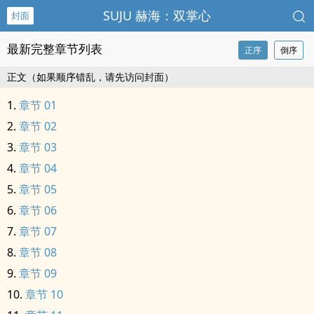
SUJU 赫海：双掌心
封面
最新完整章节列表
正序
倒序
正文（如果顺序错乱，请先访问封面）
章节 01
章节 02
章节 03
章节 04
章节 05
章节 06
章节 07
章节 08
章节 09
章节 10