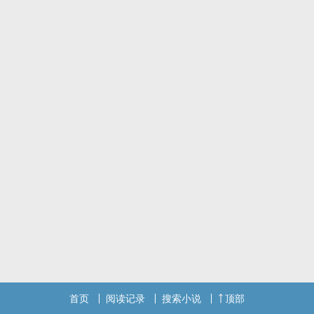
首页
阅读记录
搜索小说
顶部