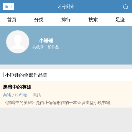
小锤锤
返回
首页
分类
排行
搜索
足迹
小锤锤
共收录 1 部作品
小锤锤的全部作品集
黑暗中的英雄
杂谈
/
排行榜
完结
《黑暗中的英雄》是由小锤锤创作的一本杂谈类型小说书籍。