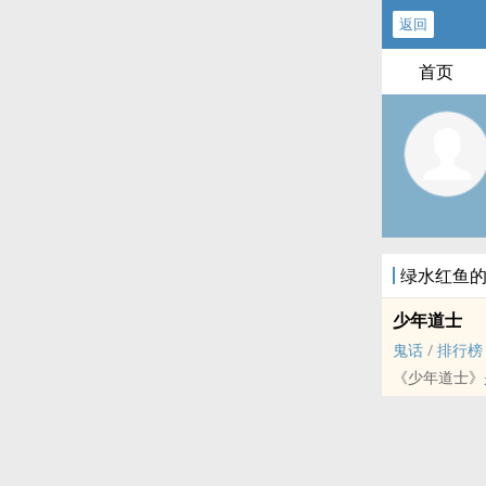
返回
首页
绿水红鱼
少年道士
鬼话
/
排行榜
《少年道士》