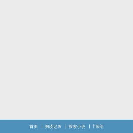
首页
阅读记录
搜索小说
顶部