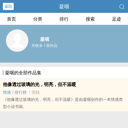
凝咽
返回
首页
分类
排行
搜索
足迹
凝咽
共收录 1 部作品
凝咽的全部作品集
他像透过玻璃的光，明亮，但不温暖
情感
/
排行榜
完结
《他像透过玻璃的光，明亮，但不温暖》是由凝咽创作的一本情感类
型小说书籍。