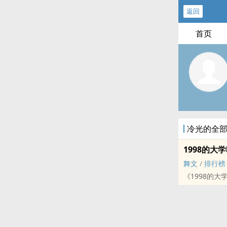
返回
首页
冷光的全
1998的大
舞文
/
排行榜
《1998的