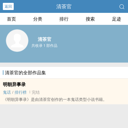
清茶官
返回
首页
分类
排行
搜索
足迹
清茶官
共收录 1 部作品
清茶官的全部作品集
明朝异事录
鬼话
/
排行榜
完结
《明朝异事录》是由清茶官创作的一本鬼话类型小说书籍。