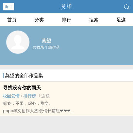
莫望
返回
首页
分类
排行
搜索
足迹
莫望
共收录 1 部作品
莫望的全部作品集
寻找没有你的雨天
校园爱情
/
排行榜
连载
标签：不限，虐心，甜文。
popo华文创作大赏 爱情长篇组❤❤❤
如果没有遇见你，是不是就能继续装作坚强?
我一直在等待
等着再也不见的你