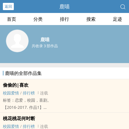
鹿喵
返回
首页
分类
排行
搜索
足迹
鹿喵
共收录 3 部作品
鹿喵的全部作品集
偷偷的|喜欢
校园爱情
/
排行榜
连载
标签：恋爱，校园，喜剧。
【2016-2017. 作品1】
自2016年9月1日开始
桃花桃花何时断
每周六中午12：00更文
校园爱情
/
排行榜
连载
书封由司徒亦凝、澄浠、奈何、尘逍淡莫工作室、零欢、温妮 Wun