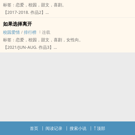
标签：恋爱，校园，甜文，喜剧。
Ni制
【2017-2018. 作品2】
✰ 图源自网路，如有侵权撤下 ✰
自2017年1月1日开始
✰ 书籍亦有新年番外、七夕番外、特别番外共十篇 ✰
如果选择离开
每个月1号晚上7：00更文
​დ ° დ ▪ დ _ დ ° დ ▪ დ _ დ ° დ ▪ დ _ დ ° დ
校园爱情
/
排行榜
连载
自2018年5月21日开始
我不会为了任何人而改变，
标签：恋爱，校园，甜文，喜剧，女性向。
每周一、四、六晚上7：00更文
就算是只把我当妹妹的你。
【2021/JUN-AUG. 作品3】
书封感谢司徒亦凝友制
你永远不会知道，当我看你Po放闪文时，我心里有多难过。
2021年6月3日开始
✰ 图源自网路，如有侵权撤下 ✰
你也不会知道我对你的心意。
每天下午4：00更文
❀ - ❀ - ❀ - ❀ - ❀ - ❀ - ❀ - ❀ - ❀ - ❀ - ❀ - ❀
你甚至也有女朋友了，我也不想当一个破坏别人的第三者。
书封由央薇、花苑、微曦、鹿喵制
相信我，这绝对不是一篇虐文。
我很感谢你女友的包容，很开心能和她成为朋友，也很抱歉让她听别
❦图源自网路，如有侵权立即撤下❧
请各位准备好墨镜，避免医生天天来找你(？)
人的流言蜚语。
➷ ۵ · . ➹ ° ➷ ۵ · . ➹ ° ➷ ۵ · . ➹ ° ➷ ۵ · . ➹
她是一个天天捧着小说的‎‌‍腹‍黑‎少女，他们是一群天天追求她的痴情少
所以，只要能在开心时陪你笑、难过时陪你哭、生气时听你抱怨，我
我们的缘份，在相遇那时就已经建立，也在我选择放弃时瓦解。
年。
就很满足了。
「我在你身上，看到学长的影子。」
她每天想着如何摆脱这群烂桃花，他们每天想着如何掳获她的芳心。
你来找我，只是不想让女友担心。
「移情作用，也是一种恋爱。」
「妳说，要怎么做妳才会接受我？」
我知道，我都知道。
魏谦宇学长曾经是我的救赎，我一直觉得我喜欢他。
「你说，要怎么做你才会放弃我？」
因此，就算别人用难听的言语说我，我也没关系。
即便如此，我还是为了其他原因，决定离开这个有着学长身影的地
双子座AB型的邪恶人格，他们到底为何喜欢？
因为，我只是想陪在你身边……
首页
阅读记录
搜索小说
顶部
方。
明明每天被打枪，他们到底为何不放弃？