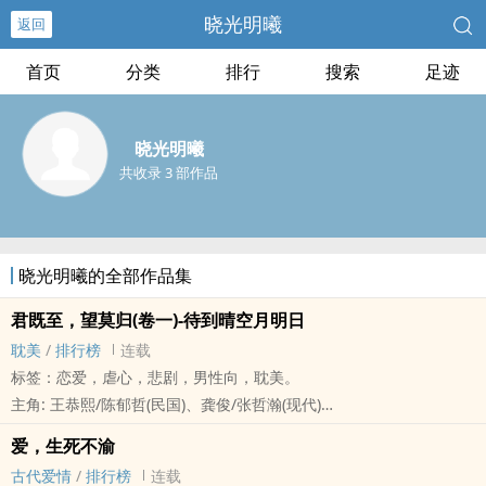
晓光明曦
返回
首页
分类
排行
搜索
足迹
晓光明曦
共收录 3 部作品
晓光明曦的全部作品集
君既至，望莫归(卷一)-待到晴空月明日
‍‎‍耽‎‌‍美‍‌‎
/
排行榜
连载
标签：恋爱，虐心，悲剧，男性向，‍‎‍耽‎‌‍美‍‌‎。
主角: 王恭熙/陈郁哲(民国)、龚俊/张哲瀚(现代)
我不信佛，也不信神，可这是我第一次求上天让我们能够永不分离──
爱，生死不渝
陈郁哲
古代爱情
/
排行榜
连载
我已与这世间正道背离，你是我唯一坚定的信仰──王恭熙