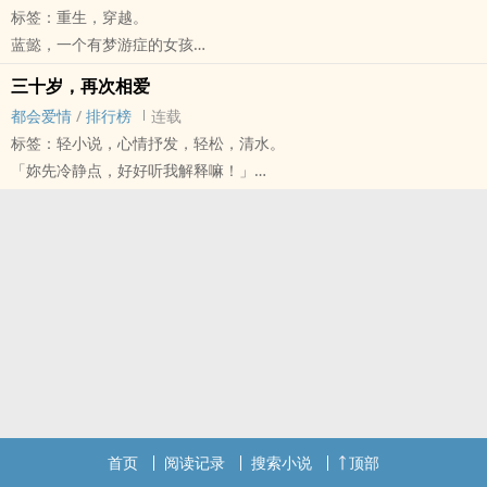
标签：重生，穿越。
「阿熙，我到时候老了，头发也白了，人也不好看了，你还会不会陪
蓝懿，一个有梦游症的女孩
在我身边？"」
在某天梦游时撞到了冰箱，然后昏迷
「傻子，一定会的，到时候我们都一样老，谁还嫌弃谁呢？」
三十岁，再次相爱
醒来时居然穿越到古代国度-璥朝
王恭熙和陈郁哲终究没等来迟暮的那年，英年早逝，永眠黄土，短暂
都会爱情
/
排行榜
连载
还是替一位病死的年轻太妃重生！
的一生画下了悲剧的结尾。
标签：轻小说，心情抒发，轻松，清水。
「懿儿，朕会爱妳一生，守妳一世!」
民国爱情，十有九悲，一九四五的枪响，为这乱世爱情染上了艳红的
「妳先冷静点，好好听我解释嘛！」
「臣妾也愿与皇上相伴一生，不离不弃!!」
鲜血。
「还不是同样的理由！我不听！！现在马上分手！！」
和皇帝命定的相遇，谱出一场感天动地、超越生死的绝恋!!!
时光荏苒，辗转多年后的某个夏天，故事又重新开始了。
她愤怒的离开，他也没挽留
她的到来，将翻转璥朝国史！
他们期盼的那场盛世，终将为他们降临
16岁，懵懂的初恋，却因不成熟而冲动的分手
太妃为后，空前绝后！
卷二来生篇请往这边走
「这些年，你过的好吗？」
书封感谢暗华洄骝、星光冥觞、珊海娃 制作
「我很好，那妳呢？」
故事BGM-霍思羽-一生缘为这一眼 (完整版更好听!有的话再放上来!)
「我也很好」
刘可/王馨悦-我注定爱你
30岁，街口的重逢，长大后的我们能不能重新爱过？
Angelababy-绿罗裙 (搭配小说第拾章)
相关作品:多情儿女
公告:原名太妃为后，后者作者更名为爱，生死不渝
重要公告:本书得到1月份完本奖励计划 于2017/2/20将3分之1章节转
首页
阅读记录
搜索小说
顶部
为收费