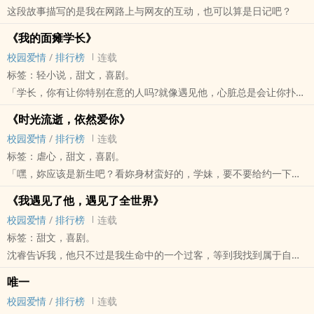
这段故事描写的是我在网路上与网友的互动，也可以算是日记吧？
《我的面瘫学长》
校园爱情
/
排行榜
连载
标签：轻小说，甜文，喜剧。
「学长，你有让你特别在意的人吗?就像遇见他，心脏总是会让你扑通
扑通跳动的人?」
《时光流逝，依然爱你》
「有，那个人现在就在我的身边注视着我。」
校园爱情
/
排行榜
连载
传说中的学生会长对待人总是冷冰冰的，但只要跟紫晴在一起时，却
标签：虐心，甜文，喜剧。
总是对他露出温柔的笑容
「嘿，妳应该是新生吧？看妳身材蛮好的，学妹，要不要给约一下
紫晴不知道为什么，学长明明只是一个微笑，却总是让自己心跳加
啊？」
快，直到自己明白，这就是所谓的喜欢，他才知道，原来自己的心早
《我遇见了他，遇见了全世界》
「......学长，那你的头给不给巴？」
已离不开他......
校园爱情
/
排行榜
连载
两人的相遇就像是偶像剧的开场——她跌倒，他接住
我们的相遇，是为了迎接，那段绚丽的恋情
标签：甜文，喜剧。
瑀婷对颜霍一开始真的没好感，但到后来他每一个举动，都让自己被
我们相信，平淡无奇的种子，只要经过长久的磨练，也可以绽放出美
沈睿告诉我，他只不过是我生命中的一个过客，等到我找到属于自己
他吸引住目光，无法从他身上离开来，
丽的花朵。
的天空时，他也即将离我而去——但是我知道，他并不是我生命中的
可惜，到头来这却是一场游戏，一场任由颜霍操控的游戏……
唯一
章回列表
过客，他是我想留在身边，一起度过每一天的人。
带着两个孩子回到台湾，有着跟他许多回忆的地方，
校园爱情
/
排行榜
连载
第一章：进入高中
「如果人生的美好永远只是昙花一现，那我们到底该怎么做，才能让
瑀婷像是被什么东西操控般，不自觉的回到了曾经颜霍带自己去看的