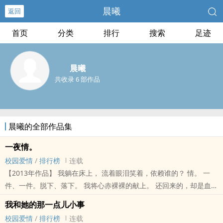
晨曦
返回
首页
分类
排行
搜索
足迹
晨曦
共收录 6 部作品
晨曦的全部作品集
‌‌‎一‌夜‎‌‍情‌‎。
校园爱情
/
排行榜
连载
【2013年作品】 我躺在床上， 流着眼泪笑着，依赖谁的？ 情。 一
件、一件。脱下、落下。 我将心赤裸裸的献上。 还回来的，却是血红
红的鲜血和那阵阵的悲伤。
我和她的那一点儿小事
校园爱情
/
排行榜
连载