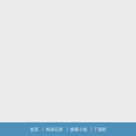
志愿了。「你该不会读一中吧？」
「妳话真多。」季永晞头也没擡，只是微微皱起了眉。
谢和熙总算闭嘴了，委屈地低头把玩她的手指。
经过片刻的安静，季永晞以为谢和熙会穷追不舍的问完她数不尽的问
题，没想到她一句话也不说了。是他太过分了吗？季永晞被她的反应
弄的不知如何是好，罕见的开了口。
「那妳为什么要坐在这里？」
谢和熙听到季永晞的问句，才受宠若惊的擡起头。季永晞阖起他的课
本，好好地正视她了。
「因为它。」谢和熙像在介绍什么重要人物一样，指向窗台上的三色
堇。「告诉你喔，我的英文名字和它一样。」
「Pansy？」
「嗯，是我爷爷帮我取的，我很喜欢。」
「妳知道Pansy译成中文是什么吗？」
「是什么？」谢和熙很认真。
「胖熙。」季永晞眼底闪过一丝狡黠。
*
首页
阅读记录
搜索小说
顶部