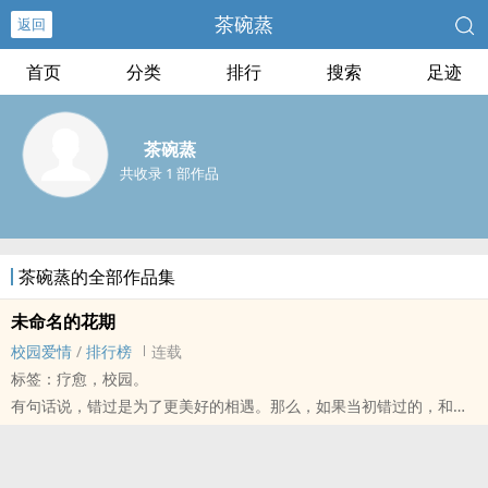
茶碗蒸
返回
首页
分类
排行
搜索
足迹
茶碗蒸
共收录 1 部作品
茶碗蒸的全部作品集
未命名的花期
校园爱情
/
排行榜
连载
标签：疗愈，校园。
有句话说，错过是为了更美好的相遇。那么，如果当初错过的，和再
次相遇的是同一个人，结局会变得更美好吗？
*
「你是哪所学校的呀？」这个市区除了她读的学校，就只剩本市第一