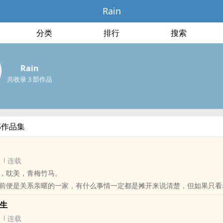
Rain
分类
排行
搜索
Rain
共收录 3 部作品
部作品集
连载
‎耽‌‌美‌‎‍，青梅竹马。
前便是关系亲暱的一家，有什么事情一定都是摊开来说清楚，但如果只看
经数十年都还守着另一个人，无论发生什么事情都不离不弃，宁可自己受
新生
连载
却在薛凌和文雪凝这一代给彻底切断了。