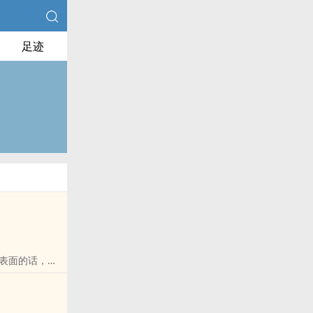
足迹
表面的话，那
伤也不愿薛家