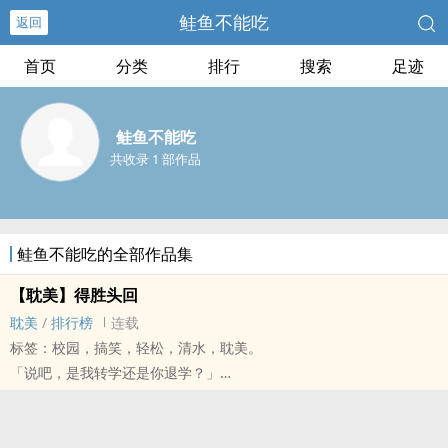
鲑鱼不能吃
返回
首页
分类
排行
搜索
足迹
鲑鱼不能吃
共收录 1 部作品
鲑鱼不能吃的全部作品集
【耽美】得胜头回
耽美
/
排行榜
连载
标签：校园，搞笑，轻松，清水，耽美。
「说吧，是我转学还是你退学？」
什么叫作把白的说成黑的？
把一个校霸和一个校草硬凑在一起就是把无说成有。
谢淂卿实在不理解，自己当时为什么要帮老师送作业本。