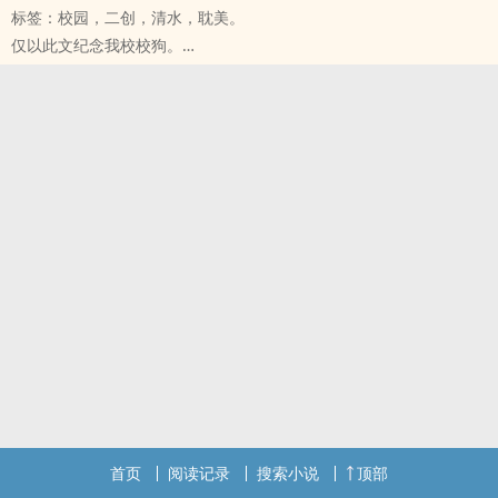
标签：校园，二创，清水，‌‌‍耽‍美‌。
仅以此文纪念我校校狗。
这是一篇有感于校狗们的互动太有爱而写的短文，宝藏们轻松看吧。
主CP：薛甫X晓埠
配角：陈渺、陈婳、蓝岚、莫绵
首页
阅读记录
搜索小说
顶部