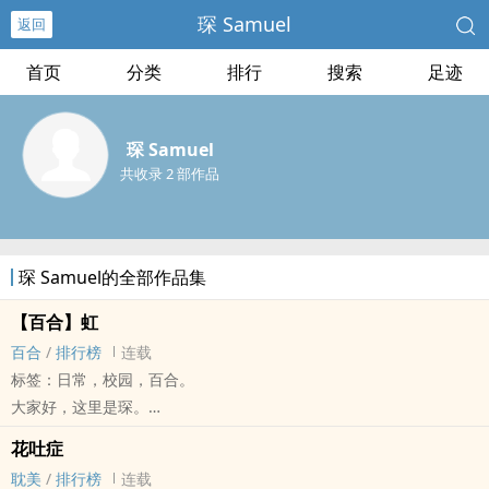
琛 Samuel
返回
首页
分类
排行
搜索
足迹
琛 Samuel
共收录 2 部作品
琛 Samuel的全部作品集
【百合】虹
百合
/
排行榜
连载
标签：日常，校园，百合。
大家好，这里是琛。
这是一部关于忧郁症与爱与救赎的老套故事，希望短短的文字能给所
花吐症
有正在与生活奋斗的人一点力量。
‌‌‍耽‍美‌
/
排行榜
连载
生而为人，你/妳没有罪。