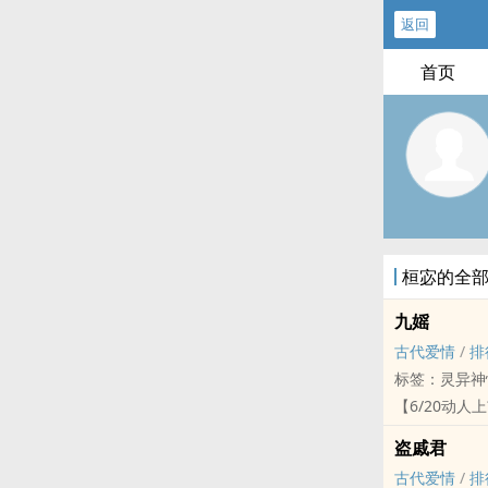
返回
首页
桓宓的全
九媱
古代爱情
/
排
标签：灵异神
【6/20动人
──漫长的时
盗戚君
一失手成千古
古代爱情
/
排
黄泉九公主冥