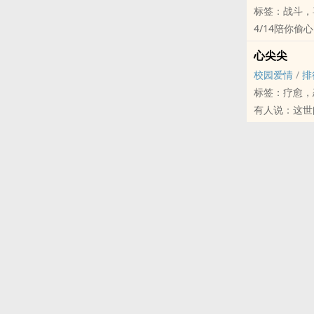
标签：战斗，
仙人历劫必须
4/14陪你偷
匡正战祸、还
——我不是偷
为弥补过错，
心尖尖
江湖人称千面
经过治疗的莫
校园爱情
/
排
师弟妹们总说
直到敌国铁骑
标签：疗愈，
别提他们就不
战神入世，凡
有人说：这世
可惜她运筹帷
命运的轨迹终
季行衍不相信
她一见他，就
求相守而不得
直到江玉窈出
意间改变她人
只是想与最亲
从此，这朵玫
但她从不敢痴
天上神子，地
不只让他钟情
毒的至宝血麒
｜购买这里走
从始至终。
戚长君奉命追
博客来
#封面感谢 
再现江湖后掀
金石堂
#不定时更
多年来她护他
诚 品
#大概小短篇
购书这里来 （
尖 端
#阅读前请看
尖端
｜作者笔名发
二十二瓣的Ｂ
博客来
桓（ㄏㄨㄢˊ
金石堂