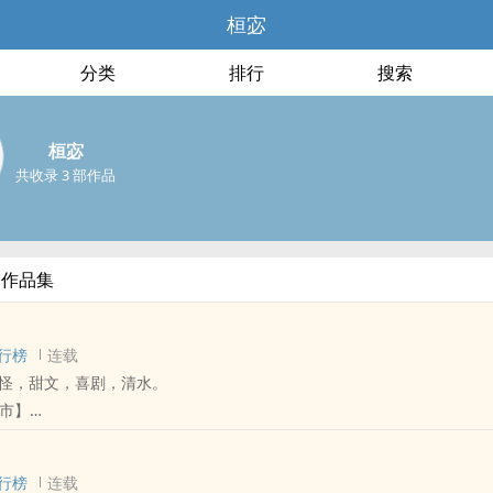
桓宓
分类
排行
搜索
桓宓
共收录 3 部作品
部作品集
行榜
连载
怪，甜文，喜剧，清水。
上市】
光迎来了她，便不许她轻易离开──或者，允许谁把她从他身边带走。
恨！
行榜
连载
媱代轮回司孟婆发汤，确保每个入轮回的灵魂都能忘却前尘旧事，心甘情