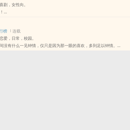
喜剧，女性向。
多饮一碗漱灵汤封住仙力转生，可那时她为战神美貌所惑，忘记把汤递给
心！
天地安宁使命的男人，生成了小白痴……
他的人，我盗的，是这郎情妾意。
冥媱偷偷下凡，以一个婢女的身分随侍在侧，伴他长大。
盗仙的梁君阁少阁主云琈有个不算秘密的秘密：她喜欢戚大将军。
殇也顺利恢复神智，长成英武非凡的少年，多年朝夕相处也让她对他情愫
行榜
连载
她为助戚将军，私下居然为国为民做了好多事，没半点贼气，但她身为大
入侵，莫殇为护苍生从军。
恋爱，日常，校园。
敢提。
人难挡，他至此一战成名！
间没有什么一见钟情，仅只是因为那一眼的喜欢，多到足以钟情。
幄的从容自在、姿态娇艳的风流身手，全会在戚长君面前消失不见。
被拨乱反正，她的使命已了，如今是该与他永不再见……
一见钟情，对于这个理论只是一笑置之——他从不觉得这世间有女子能教
害羞到手足无措、身躯僵直，面色绯红连话都说不清，而这份深情，全起
；欲相爱却别离。
现在他面前。
生的几次相助。
近的人一起白头到老，怎么就这么难？
瑰就扎在他的心尖上长。
心妄想，毕竟他们一个是官，一个是贼，本该天各一方──直到太后中毒
府鬼姬，是否能在人间，一生相伴？
一生，还令他毫无原则的纵容她——
麟被盗。
｜
索，可一桩十多年前的武林秘案，逼迫云琈站到了他的对立面；惨案牵连
半帆烟雨
起的波涛，远远不是腥风血雨可以形容！
助他，可这次云琈动用梁君阁全力，却是为了阻止他……
人´∀`*）
前言
音小公告｜
ＧＭ—无人之岛/任然
）宓（ㄇㄧˋ），大家也可以叫宓宓（ㄇㄧˋㄇㄧˋ）没关系，就是不叫别的什