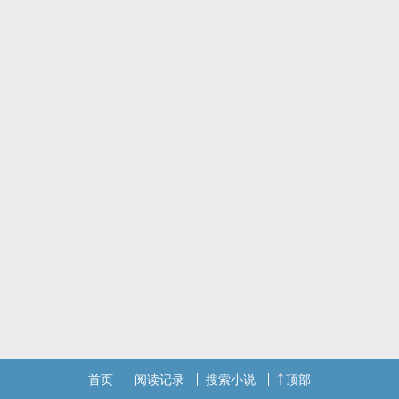
(反正都过好多年了，能发现ㄉ都是真爱就不藏ㄌ!!
▶相关作
▹《犹豫的边界线》
▶鸣谢
▹书封感谢央薇 制 || 黎漫、羽泠(图源lovepik)、默晨、恬恙、呦曦
赠。
▹2019 Mar. 校园爱情热门新书
▹2019 Jul. 电子报近期关注（谢谢芝麻告知！）
首页
阅读记录
搜索小说
顶部