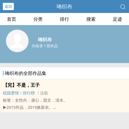
咘织布
返回
首页
分类
排行
搜索
足迹
咘织布
共收录 1 部作品
咘织布的全部作品集
【完】不是，王子
校园爱情
/
排行榜
连载
标签：女性向，虐心，甜文，清水。
▶2015作品，2019换新衣。
| TAG | 忠犬骑士×娇纵公主×(前)不良王子 |
//全文已搬家，方便各位退收于是公开
新住址点我