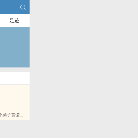
足迹
个弟子黄诺，
大弟子喜欢上自