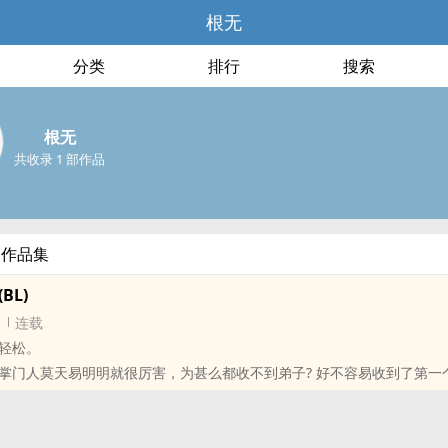
根无
分类
排行
搜索
根无
共收录 1 部作品
部作品集
BL)
连载
‎，轻松。
掌门人莫天易明明就很厉害，为甚么都收不到弟子? 好不容易收到了第一
偏偏无限崇拜自己的兄弟黑龙大侠。不行!他要重振门风，第一步就是让
不虐