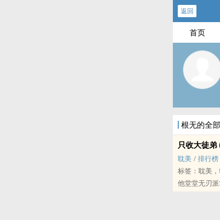
返回
首页
根无的全
只收大徒弟 (
‍‍耽‌美‍‍‎
/
排行榜
标签：‍‍耽‌美‍‍
他堂堂无刃派
这个大徒弟却
己!
轻松，基本上