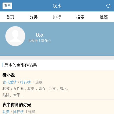
浅水
返回
首页
分类
排行
搜索
足迹
浅水
共收录 3 部作品
浅水的全部作品集
微小说
古代爱情
/
排行榜
连载
标签：女性向，‍耽‌美‍，虐心，甜文，清水。
陆陆、牵手
他问，我可以牵你的手吗？
夜半街角的灯光
「可是⋯⋯我有手汗。」
‍耽‌美‍
/
排行榜
连载
「我皮肤太干燥，常常裂开，牵着你正好。」