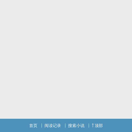
－＊－
16岁，外加一个该好好谈个恋爱的季节，
为什么我交织而出的，却是密麻的痛苦与心碎───
他不一定是最帅气的，
却是在我偶然的飘忽间，
最常出现在我脑海的。
我喜欢他，却也渐渐的感觉离他越来越远。
最后，成为我无论如何都抓不住的青春。
爱一个人为何非得要长相厮守？
也许都只是我们一时的贪心而已。
在同一年，我喜欢的他爱上了另一个她，
而那个谜样的转学生也在这年来到我们班上。
他背负着庞大的悲伤，笑容里有着说不穿的寂寞，
我们彼此负伤，却在以为即将迎来曙光之际，
才借由那点薄弱的阳光发现，他的伤───结了两年的痂还是好不了。
我愿意陪着他溃烂，
但他想要的那个人，也许从来不是我。
首页
阅读记录
搜索小说
顶部