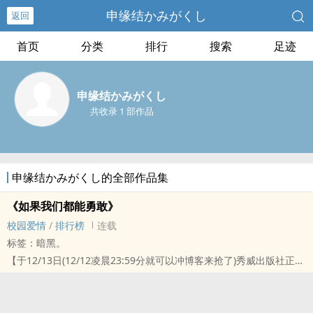
申缘结かみがくし
返回
首页
分类
排行
搜索
足迹
申缘结かみがくし
共收录 1 部作品
申缘结かみがくし的全部作品集
《如果我们都能勇敢》
校园爱情
/
排行榜
连载
标签：暗黑。
【于12/13日(12/12凌晨23:59分就可以冲博客来抢了)秀威出版社正式
出版】
购买网址：秀威书局｜博客来 | 金石堂 | 三民网路书局 |
希望大家可以帮我在１２／１３号出版当天刷爆金石堂的网页！