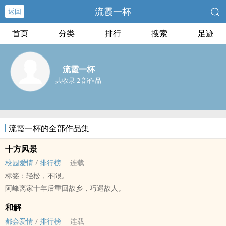
流霞一杯
返回
首页
分类
排行
搜索
足迹
流霞一杯
共收录 2 部作品
流霞一杯的全部作品集
十方风景
校园爱情
/
排行榜
连载
标签：轻松，不限。
阿峰离家十年后重回故乡，巧遇故人。
和解
都会爱情
/
排行榜
连载