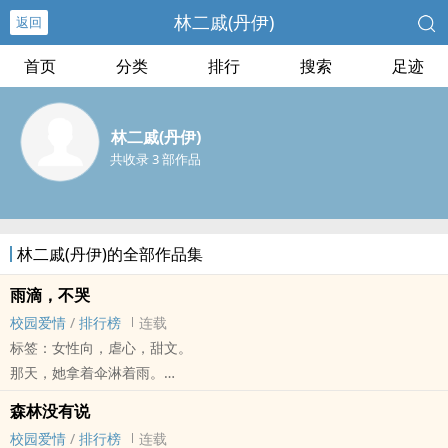
林二戚(丹伊)
返回
首页
分类
排行
搜索
足迹
林二戚(丹伊)
共收录 3 部作品
林二戚(丹伊)的全部作品集
雨滴，不哭
校园爱情
/
排行榜
连载
标签：女性向，虐心，甜文。
那天，她拿着伞淋着雨。
——滴答滴答。
森林没有说
_ 2016 • 季夏 • 丹伊首作 _
校园爱情
/
排行榜
连载
从前从前，有个人不要妳哭泣，有个人希望妳落泪。