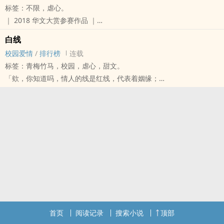
标签：不限，虐心。
「我说，身为妳的青梅竹马，在这世界上就我最懂妳了。」
｜ 2018 华文大赏参赛作品 ｜
在一切开始之前，我们是令人歆羡的朋友关系、老套的角色设定——
现实人性x校园爱情
青梅竹马。
白线
「人啊，都有表里两面，
但不得不承认的事实是，那些相互依靠的责任似印记般地随着这个意
校园爱情
/
排行榜
连载
你看到的，只是其中一个。」
义，逐渐清晰。
标签：青梅竹马，校园，虐心，甜文。
——名侦探柯南：零的执行人
我懂妳的一切，在妳的世界破碎之后。
「欸，你知道吗，情人的线是红线，代表着姻缘；
每个人心里，都住着一个双子。
直到星星殒落，直到雨天只剩下冷寂，刺进心底那撕心裂肺的伤痛。
而青梅竹马的线是白线，因为那是纯洁的、朴素的、天真的、
/
他的笑容如暖阳温柔，似羽毛轻掠眼角，最深刻的那一秒，那份约
最懵懂的灵魂。」
他们都曾困在心中的森林出不来，浓雾弥漫，
定。
// 2020 短篇 //
在最不该相遇的时刻相遇，产生最不该存在的感情，
当第一滴雨落下时，
我一直以来都跟在林一身后，从来不会超前，
不过就只是相信而已。
「想哭就去淋雨吧，雨滴会帮妳把眼泪藏起来。」
但渐渐地，我发觉他的背影好像有点不一样了......
很久很久以前，有一座森林。
书封由 陌上 制作/ 咲 赠，如有侵权立即撤下。
「我只想用我自己的方式去爱人。」
明明都是活着，可是我活的却是地狱。
粉专：不许你说话
而周允琛是忽然出现的一道光，
我抛弃了世界，是因为这个世界先抛弃我，
他让我知道，只要待在他身旁，就再也不需要指南针。
而当我跳下楼的那一刻，最后仰望的一片蓝天它才告诉我，
大家都在成长这条路上遍体麟伤。
我们不想死，我们只是不想活着。
倘若神真的存在，神明大人——请让我们都停留在原地就好。
//
首页
阅读记录
搜索小说
顶部
都忘了，我们是易碎的人啊，易碎的年纪。
#微黑暗 #偏现实 #人性面 #放心一定有爱情元素啦