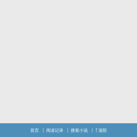
首页
阅读记录
搜索小说
顶部