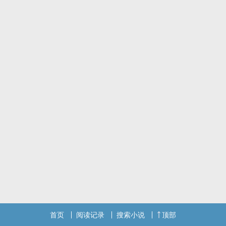
国中时为了阿憬，他们排挤了班上喜欢阿憬的女生，
因为阿憬讨厌，她放弃自己最好的朋友、舍弃自己刚萌芽的情感，
但她全都明白，这些都只是要让阿憬不要离开他们。
看似开朗却在心底藏着秘密，高中隔壁班的人气少女，
以及那总是对她充满敌意，散发着危险气息却将她视为同类的他。
他们的出现，却摧毁了所有平衡。
高冷优等生少女 Ｘ 开朗阳光少年 Ｘ 神秘‍‌腹‍黑‍‍‌少年
____________________________________________
书封：晴时多云偶阵雨 / 寒希 / 黎子萌萌 制作，图源来自网路，如有
侵权将立即彻下
更新：每周日更新
首页
阅读记录
搜索小说
顶部