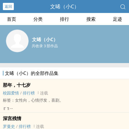
文晞（小C）
返回
首页
分类
排行
搜索
足迹
文晞（小C）
共收录 3 部作品
文晞（小C）的全部作品集
那年，十七岁
校园爱情
/
排行榜
连载
标签：女性向，心情抒发，喜剧。
╓ ╖
故事简介
深宫残情
╘ ╛ × 2019 ‍‍‌P‍O‍P‍O‎‍华文创作大赏【爱情组】
罗曼史
/
排行榜
连载
「不要在十七岁时爱上某个人，