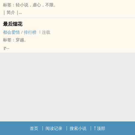
标签：轻小说，虐心，不限。
因为那个人，会是你最难忘掉的那个人。」
| 简介 |
一直以来，我总是半信半疑那些出现在社交平台上的爱情语录。
渺渺深宫 , 萧然残梦。
十七岁究竟是个什么样的魔咒，为什么不偏不倚就是会在这个岁数种
最后烟花
情余一分 , 忆存永恒。
下了难忘的情蛊？
都会爱情
/
排行榜
连载
他愣愣的看着眼前的她 , 最终 , 他兀自的傻笑了声。
离开了他，十七岁时爱上的他，但我一切安好，也放下了曾经的炽热
标签：穿越。
顿时恍悟 , 眼前的这个女孩 , 早已在不知不觉中 , 不只完全卸下了他的
爱恋，可是如此平静，却让我莫名的觉得诡谲奇怪。
╔
心防 , 也走进...他的心房......
爱情学分？ 容易脱鲁？ 多采多姿任你玩四年？
故事简介
想与她长相厮守 , 想与她执手细水长流 , 然 , 却是不得... 命注为此 , 没
大学一如我的想像，却也不像我的想像，甚至超越我的想像。曾经视
╝
有谁对 , 也没有谁错 , 因为凡事自有它的归宿 , 学着看淡 , 学着不强求
为理所当然的一切，到了大学竟成奢侈，在一次次的相遇、擦肩，让
在一场游乐园的烟火意外事故调查中，检察官老陈与Vicky在询问郑云
,学着深藏 , 学着在心碎时还能微笑 , 埋藏伤悲到繁华辗转之时 , 谁也
我愈发害怕迷惘，而后，回首望着那已逐渐远去的十七岁。
湘时遇到了无法解释的现象，让刘靖的死变得分外离奇神秘：他好像
觅寻不到的地方...
遇到了四月，美而不真，既吸引我也让我迷惘。
早知道自己会死亡，但为何他会知道呢？
她想离开 , 他却没有挽留 , 因为他终于明白 , 挽留是没有用的 , 他能给
但原以为终识一付，原来不过掌间一物。
「生命中，或许总会出现那一个人，超出你想像的横空出世，而后，
的 , 只有自由。
「于你而言，我到底算什么？」
彻头彻尾的改变你的生命。他，便是你生命中的奇点。」
聚少离多 , 一生分分离离。
「那妳呢，妳又把我当成什么？」
从此以后，我所爱的人在无一分像你。或许他爱我如你、甚你，但我
相隔两地 , 仍是心系紧密。
而后，在泪雨后，在抽离后，面迎春风。
的情感却不复至真、至深。
有人说:不如当初不相见 , 如此 , 便不会相恋。
害怕的推拒，却又再次上前，给予一个不窒息的空间。
╔
不如当初不相识 , 如此 , 便不用相思。
「温宥生，你干嘛要对我这么好？」
首页
阅读记录
搜索小说
顶部
关于此坑
但时间若能倒转 , 我仍会选择与妳再次相遇......