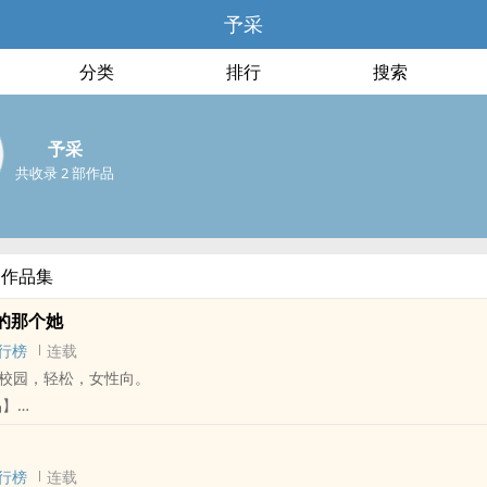
予采
分类
排行
搜索
予采
共收录 2 部作品
部作品集
的那个她
行榜
连载
校园，轻松，女性向。
品】
身边最后的她。
行榜
连载
她看着她喜欢的人恋爱、分手、开心、难过，她时常陪着他，时常对着他