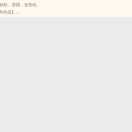
轻松，异国，女性向。
盖喜欢他的心意。
19年作品】
，那假装的不在乎，一次又一次，熄灭了他们之间暧昧的火花。
找故事的答案。
志成长史。
暧昧是最好的时期，在一起以后，从没想过的问题会发生，不曾产生的矛
有政权的皇室公主，对凡娜来说，就是一眨眼的事情。
情的信心。
入无止境的利益争夺，在政坛毫无根基的她，如何运用才智，翻转国民对
是因为一方的坚持不住而破灭......
万民爱载的女王呢？
有霎那心动。
找机会损你，在你面前，我幼稚的可以。
在他的心停留，他却不能为她停驻。
站上他的世界，他们之间陷入责任、利益的纠缠。
临界点上，我开始胆却。
我又哭又笑。
间会改变一切。
惯的，是你的难以捉摸。