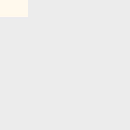
盾也出现，考
她的歧视，名