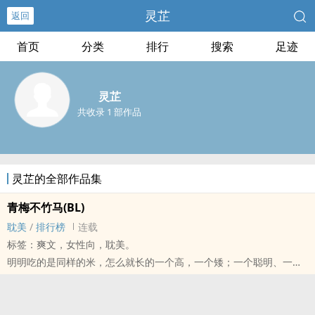
灵芷
返回
首页
分类
排行
搜索
足迹
灵芷
共收录 1 部作品
灵芷的全部作品集
青梅不竹马(BL)
‌‎耽‌‍‎美‍‌‎
/
排行榜
连载
标签：爽文，女性向，‌‎耽‌‍‎美‍‌‎。
明明吃的是同样的米，怎么就长的一个高，一个矮；一个聪明、一个
笨呢？
不！他高风永这个高家正牌的儿子绝对不可以被青梅竹马给看扁！
别看他这样，他可是一个畅销小说作家呢！