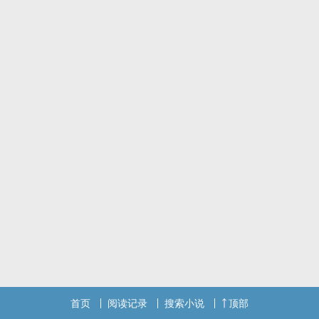
不过这个秘密应该永远不会有人知道吧！
因为他还不习惯告诉大家他是个高尺度工口‌‎耽‌‍‎美‍‌‎作家……
腐根性藏的虽好，但是看到青梅竹马的「青春肉体」，他还是偶尔会
自动脑补一下，
嘿嘿…执事好呢？还是鬼畜好呢？
他是个天生的阳光男，他所到之处，都会充满阳光。
或许全世界毁灭了，都可以靠着左夏岚的招牌微笑而燃起阳光与希
望，
但是……在…空荡的家里，他那阳光下隐藏的是满心的悲恸。 没人知
道这个秘密，
因为他藏得很好，虽到了夜晚，第二人格便会显露出来，
但却从没有人看过第二个左夏岚，直到……那个在高家过夜的夜晚……
灵芷的小说风格很广，从诗词歌赋到白烂小文！配合自己的心情，挑
一本属于你我的书吧！
ＦＢ：灵芷的栖息处 欢迎来玩喔！
目前本文同时连载于ＰＯＰＯ、悦阅小说市集（其余地方皆属盗
版！）
首页
阅读记录
搜索小说
顶部