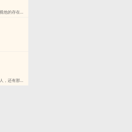
视他的存在，
股债，还得负起
人，还有那些
人。