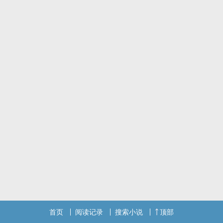
可——谁也不知道……
厕所内的篮子，堆满了近九年来的试管败绩。这次自然诞生的生命，
是否将会跳动到最后？
ＨＥ｜微虐｜
（内文用法为「信息素」不代表任何立场，仅为个人习惯，发情期跟
易感期仅用于区分ＡＯ，同样不代表任何立场。）
脆上找我玩：出没地点
首页
阅读记录
搜索小说
顶部