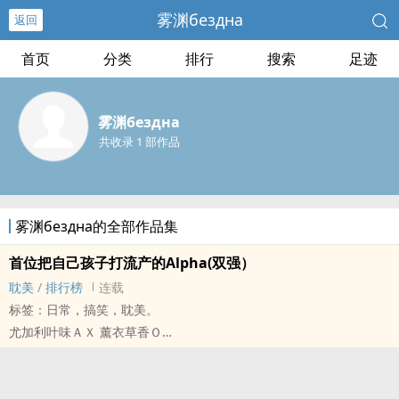
雾渊бездна
返回
首页
分类
排行
搜索
足迹
雾渊бездна
共收录 1 部作品
雾渊бездна的全部作品集
首位把自己孩子打流产的Alpha(双强）
‌耽‎‍美‌
/
排行榜
连载
标签：日常，搞笑，‌耽‎‍美‌。
尤加利叶味ＡＸ 薰衣草香Ｏ
（贴心能屈能伸攻Ｘ毒舌内软受）
八角笼格斗，没有手下留情，只有厮杀输赢。
每一拳砸在爱人的生殖腔上，肚中的胚胎跳动便会微弱几分……