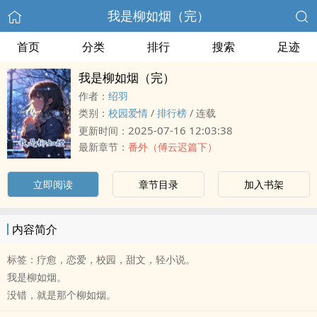
我是柳如烟（完）
首页
分类
排行
搜索
足迹
我是柳如烟（完）
作者：
绍羽
类别：
校园爱情
/
排行榜
/
连载
2025-07-16 12:03:38
更新时间：
最新章节：
番外（傅云迟篇下）
立即阅读
章节目录
加入书架
内容简介
标签：疗愈，恋爱，校园，甜文，轻小说。
我是柳如烟。
没错，就是那个柳如烟。