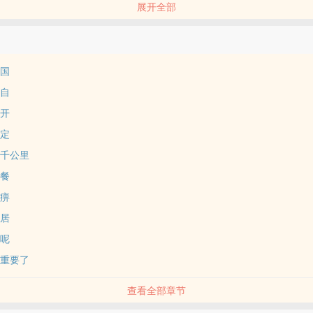
展开全部
觉的深渊。
晴被许家收养，直到高中才意外发现，自己进入这个家的日子，与许家亲
短短半年。
变得更好，努力让这个家接纳她，努力追赶许阳的步伐，努力缩短与他的
回国
不曾回头看她。
各自
讨厌她，觉得她不过是个「冒牌货」，占据了许念的位置，闯进了这个本
离开
间过去，那份情感开始变质。
决定
的一举一动、开始习惯她的存在，看见她受委屈时，莫名烦躁，在她被别
疯狂。
 七千公里
情感压抑在「‌‍兄‍‍‎妹‍」的名义之下
野餐
天，她站在他面前，眼里闪烁着前所未有的光彩。
麻痹
幸福里，看着她与别人分享心事，看着她站在另一个人身边，眼里盛满从
同居
我呢
后想和我一起去旅行。」
真的很喜欢他。」
 不重要了
像是在提醒他，他极力隐藏在黑暗里的那些心思，究竟有多卑劣。
查看全部章节
归平静，他以为这份感情能够被埋藏得天衣无缝。
某天，他看见她剪短了发，笑得耀眼，站在那个人身旁。