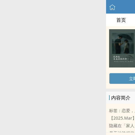
首页
立
内容简介
标签：恋爱，
【2025.Mar
隐藏在「家人
是无法跨越的