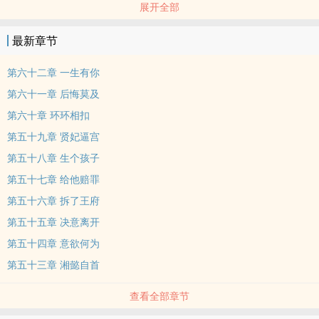
展开全部
对方还是个痴傻的，成天在自己面前晃悠。
一副纯洁无害的谪仙面孔，让她屡次心软。
最新章节
可每到月圆之夜就变身阎王，甚至显些失手杀了自己？
王爷家大业大又怎样？谁敢拦我拆家？
第六十二章 一生有你
听着，我可没在跟你开玩笑！这破穿越剧情本妃要自己改编！！！
第六十一章 后悔莫及
「倾儿，过来。」
第六十章 环环相扣
看着对他百般防备的韩倾颜，云璟寒有些无奈，像只小猫咪的倾儿也
第五十九章 贤妃逼宫
让人又爱又恨。
「我、偏、不，你最好退远点。」
第五十八章 生个孩子
韩倾颜目光紧锁着那一脸自己负了他的无辜样子，啊啊啊啊是谁吃亏
第五十七章 给他赔罪
了啊！她白被碰被摸被亲都没说什么了……
第五十六章 拆了王府
谁把这披着羊皮的狼拖出去？
第五十五章 决意离开
原来王妃有两面---软萌又善变
第五十四章 意欲何为
「再有下次绝不轻饶了。」
王妃说过的话历历在目，可现在王妃却……锦书一头雾水。
第五十三章 湘懿自首
「锦书就是个神助攻！」
查看全部章节
神助攻是啥？韩倾颜迳自地走了，压根没有要解释的意思。
好吧，她们家王妃就是个女神。