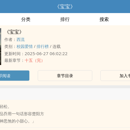
《宝宝》
分类
排行
搜索
《宝宝》
作者：
西流
类别：
校园爱情
/
排行榜
/
连载
2025-06-27 06:02:22
更新时间：
最新章节：
十五（完）
即阅读
章节目录
加入
轻松。
品乔用一句话形容楚阳方
神恶煞的小甜心。」