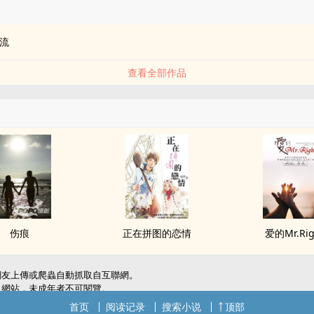
品
流
查看全部作品
伤痕
正在拼图的恋情
爱的Mr.Rig
網友上傳或爬蟲自動抓取自互聯網。
級網站，未成年者不可閱覽。
犯了您的權利，敬請聯系我們。
首页
阅读记录
搜索小说
顶部