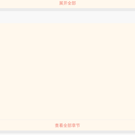
展开全部
度手游爱好者
的兴趣是对着手机里抽到的角色喊宝宝
她发现自己课金课很大的养成游戏，所抽到的超稀有角色……似乎跟班上
？
宝？」
才宝宝，你全家都宝宝！」
物男主＆努力养崽崽课长女主
查看全部章节