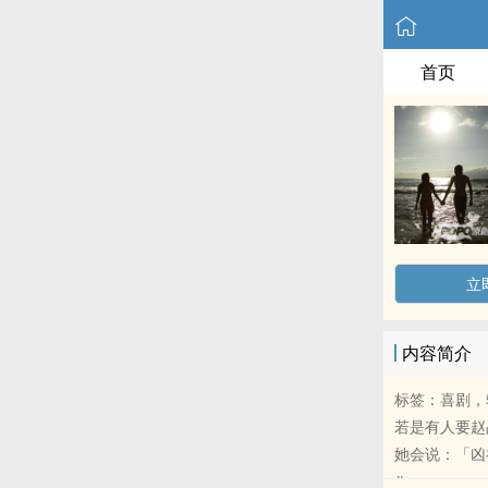
首页
立
内容简介
标签：喜剧，
若是有人要赵
她会说：「凶
#