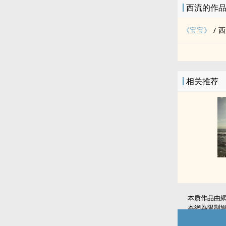
西流的作
《宝宝》
/
西
相关推荐
本质作品由
本網為限制
如無意中侵