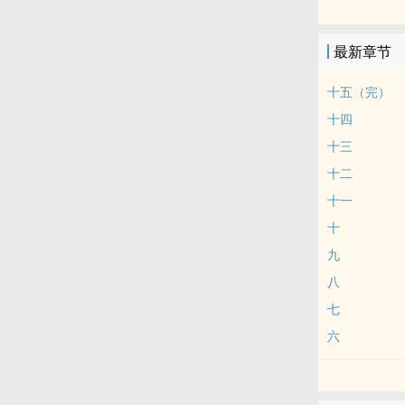
赵品乔是个重
下课回家最大
最新章节
一直到某天，
同学有点关系
十五（完）
赵品乔：「宝
十四
楚阳方：「你
十三
＃＃
十二
真养成系吉祥
十一
十
九
八
七
六