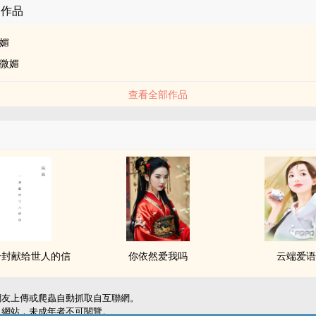
的作品
媚
微媚
查看全部作品
一封献给世人的信
你依然爱我吗
云端爱
網友上傳或爬蟲自動抓取自互聯網。
級網站，未成年者不可閱覽。