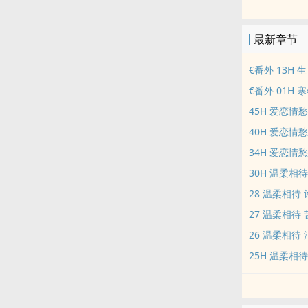
不是甜文 没
很清 很淡 的
最新章节
2015.12.
悦阅网址 点
€番外 13H 
❤ 微媚的FB
€番外 01H 
私信微媚 请寄 ye
45H 爱恋情
40H 爱恋情
34H 爱恋情
30H 温柔相
28 温柔相待
27 温柔相待
26 温柔相待
25H 温柔相