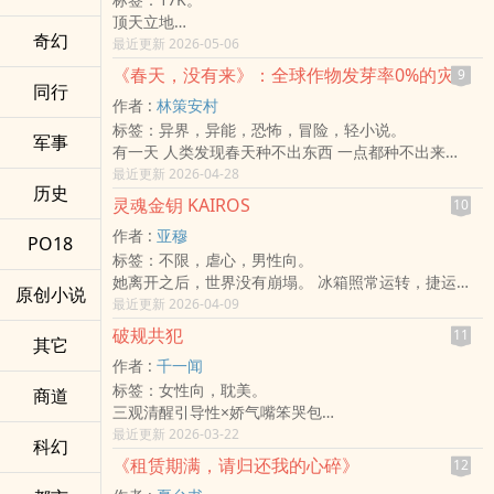
顶天立地
奇幻
看书号
最近更新 2026-05-06
教在想办法帮
《春天，没有来》：全球作物发芽率0%的灾变纪录
9
天晓
同行
作者 :
林策安村
重鸣鸟叫，榨干机箱寿命，这
标签：异界，异能，恐怖，冒险，轻小说。
是「NOVEL」
军事
有一天 人类发现春天种不出东西 一点都种不出来
后续引发的事件与震荡
最近更新 2026-04-28
历史
灵魂金钥 KAIROS
10
作者 :
亚穆
PO18
标签：不限，虐心，男性向。
她离开之后，世界没有崩塌。 冰箱照常运转，捷运照
原创小说
常进站，雨照常落下。 只有他的时间停住了。 停在那
最近更新 2026-04-09
则讯息—— 「我到公司了。爱你。」 三年前，一份名
破规共犯
11
其它
为「意识备份授权书」的文件被签下。 那时候他们只
作者 :
千一闻
是觉得好玩，像买保险一样，像替未来做个备份。 没
标签：女性向，耽美。
有人真的相信会用上。 直到事故发生。 三个月后，一
商道
三观清醒引导性×娇气嘴笨哭包
个自称是她弟弟的人搬进来。 他会调出一模一样的咖
所有人都讨厌李栩
最近更新 2026-03-22
啡比例。 会在牛肉面里多放两块肉。 会在夜深时看着
科幻
他娇气 笨拙 任性
床发呆。 他知道只有她才知道的细节。 说出只有她才
《租赁期满，请归还我的心碎》
12
是无人喜欢的傻瓜
说过的语气。 如果记忆可以保存， 如果人格能被完整