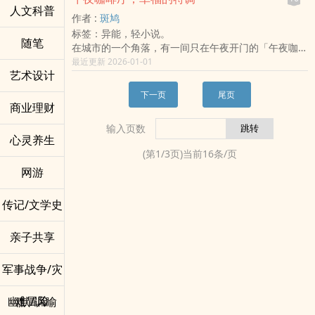
人文科普
当厉霆琛为了营造一场「只有两个人」的浪漫晚餐，而
作者 :
斑鸠
不惜瘫痪整座城市的电力系统、中断所有医院的通讯、
标签：异能，轻小说。
引发全球股市暴跌时，白小洁看着满城的混乱与哀鸣，
随笔
​在城市的一个角落，有一间只在午夜开门的「午夜咖啡
终于忍不住咆哮： 「厉霆琛，你这不是爱，你这是伺
厅」又称为「不在地图上的咖啡厅」。这家店不收金
最近更新 2026-01-01
服器中毒啊！」
艺术设计
钱，只接受一种特殊的交易：用未来的「清醒时光」来
而总裁只是邪魅一笑，修长的手指滑过萤幕： 「女
交换一个「被时间掩埋的真相」。
人，妳这是在玩火。而我，刚好更新了防火墙。」
下一页
尾页
​​在艾利亚斯和晓清看来，每一位走出咖啡厅的客人，无
商业理财
论是哭泣还是沉默，他们的灵魂都已经轻盈了许多。他
输入页数
们没有挽回过去，但他们带着一份被理解的爱，学会了
心灵养生
如何让未来的幸福，不再被阴影所遮蔽。
(第
1
/
3
页)当前
16
条/页
​这间咖啡厅，就是时间长河中一个安静的、充满悲悯的
网游
中转站……
传记/文学史
亲子共享
军事战争/灾
难冒险
幽默/讽喻