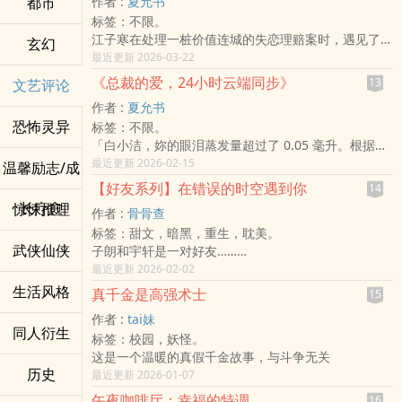
都市
作者 :
夏允书
所以池翊生出现了
重建， 如果灵魂只是资讯的排列—— 那么「她」还算
标签：不限。
死亡吗？ 而「他」该如何爱一个存在于他人身体里的
江子寒在处理一桩价值连城的失恋理赔案时，遇见了苏
玄幻
意识？ 《灵魂金钥》是一部结合情感创伤与科技伦理
小曼。客户是一位富豪，他在分手后要求保险公司「彻
最近更新 2026-03-22
的小说。 故事从丧失开始，却不只谈悲伤； 它深入依
底抹除」他对前任的所有记忆。然而，苏小曼却受聘于
附理论、人格同一性问题、数位永生概念与人类对「灵
《总裁的爱，24小时云端同步》
13
文艺评论
前任，要把一整车的「恋爱遗物」——包括 500 封手
魂」的想像。 当科技能保存记忆， 当肉身不再是唯一
作者 :
夏允书
写信和一罐收集了三年的争吵声波录音——强行送回给
容器， 爱会被延续， 还是被稀释？ 这不是关于复活。
恐怖灵异
标签：不限。
富豪。 江子寒要销毁，苏小曼要送达。两人在豪宅门
而是关于选择。 当你终于再次听见那熟悉的声音——
「白小洁，妳的眼泪蒸发量超过了 0.05 毫升。根据大
口展开了一场关于**「记忆与垃圾」**的辩论。
你会伸手拥抱， 还是转身离开？
数据分析，妳现在需要一个强行拥抱。」
最近更新 2026-02-15
温馨励志/成
在厉氏集团掌权者——厉霆琛的世界里，爱情不是心
【好友系列】在错误的时空遇到你
14
动，是精准的**「数据覆盖」。身为全球顶尖科技巨
长疗愈
惊悚推理
作者 :
骨骨查
头，他将「霸道」玩出了赛博庞克的高度。他开发了无
标签：甜文，暗黑，重生，耽美。
孔不入的 「爱洁 App」，将女主角白小洁**的生命彻
武侠仙侠
子朗和宇轩是一对好友……
底数位化。
本文NTR，生子，
最近更新 2026-02-02
白小洁，一个只想安静领薪水的普通社畜，却被迫成为
还有少量低智商豪门商战，
了厉霆琛的「唯一云端用户」。
生活风格
真千金是高强术士
15
介意慎入……
她想逃跑，导航系统会自动导向厉霆琛的怀抱；
作者 :
tai妹
她想打工，面试官的手机就会跳出警告：「录用此人将
同人衍生
标签：校园，妖怪。
引发厉氏集团的恶意并购」；
这是一个温暖的真假千金故事，与斗争无关
她想心动，智慧型手表就会大声公播：「检测到用户对
历史
最近更新 2026-01-07
非特定对象产生好感，即刻电击处置」。
这是一场科技垄断与贫穷意志的黑色幽默对决。
午夜咖啡厅；幸福的特调
16