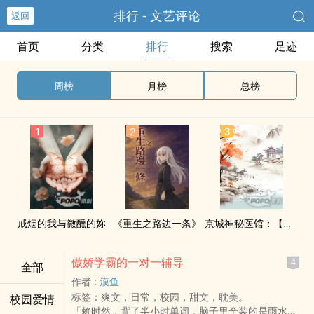
排行 - 文艺评论
返回
首页
分类
排行
搜索
足迹
周榜
月榜
总榜
戒烟的我与微醺的妳
《重生之路边一条》
京城神秘医馆：【人间清醒】沈掌柜
傲娇学霸的一对一辅导
4
全部
作者 :
漠鱼
标签：爽文，日常，校园，甜文，耽美。
校园爱情
「赖时然，背了半小时单词，脑子里全装的是雨水