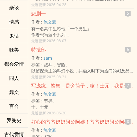
吗？」
最近更新 2026-04-28
杂谈
高冷学霸江宴这辈子没见过英文考10分，还能在课本
悲剧一
5
上画满“笨蛋小人”的生物。
情感
作者 :
施文豪
​由于英文老师的一场“托孤”，
有一名高中生称他「一个男生」
赖时然被迫开启了暗无天日的补习生涯。
作者想写这个系列
鬼话
本想靠着“撒娇大法”征服冰山，结果冰山不仅不吃这一
不一定
最近更新 2026-08-07
套，开口还能直接把他冻成冰块。，
或许、也或许不写
特搜部
耽美
6
作者 :
sam
都会爱情
标签：战斗，冒险。
以侦探为主的科幻小说，并融入时下为热门的AI及晶片
的议题分别放在两篇篇章的故事内，并各以直述及倒述
最近更新 2025-08-21
同人
的写法来呈现，让读者可以更深入其境地跟故事中的主
写庞统、螃蟹，是旁筒子，咳！士元，我是开玩笑的。
7
角门一起去冒脸及探案。
舞文
作者 :
施文豪
标签：节操。
百合
十、十元
最近更新 2026-05-20
罗曼史
好心的爷爷奶奶阿公阿姨！爷爷奶奶阿公阿姨好心！
8
作者 :
施文豪
古代爱情
标签：17K。