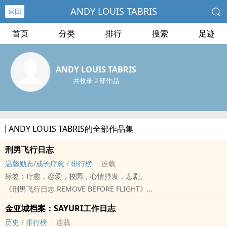
ANDY LOUIS TABRIS
返回
首页
分类
排行
搜索
足迹
ANDY LOUIS TABRIS
共收录 2 部作品
ANDY LOUIS TABRIS的全部作品集
刑男飞行日志
温馨励志/成长疗愈
/
排行榜
连载
标签：疗愈，恋爱，校园，心情抒发，悲剧。
《刑男飞行日志 REMOVE BEFORE FLIGHT》
「有些人被困在牢里，有些人被困在降落那一秒。」
金亚城档案：SAYURI工作日志
美国亚特兰大，一架夜间航班在暴风雨中进场。雷雨、侧风、仪表警
历史
/
排行榜
连载
报与失灵的通讯系统，让整架客机陷入失控边缘。机长几近失能之