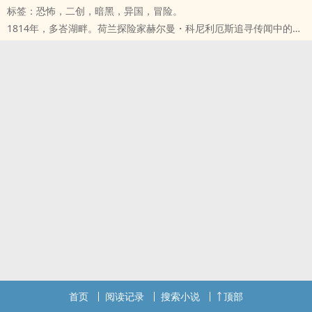
标签：恐怖，二创，暗黑，异国，冒险。
际，资深副机师邓子琪被迫接手操控，在乘客尖叫与警报声中，硬是
1814年，多峇湖畔。荷兰探险家赫尔曼・科尼利厄斯追寻传闻中的湖
将客机拉回跑道。飞机最终成功迫降，她活了下来，乘客也活了下
上宝城，却在雾中看见半月形石门、猩猩佛头、新鲜眼珠，以及像人
来。
又不像人的嘶嘶呼吸声。他以为自己发现了一座失落遗迹，却不知道
但真正的坠落，才正要开始。
自己只是被金亚城记录下来的下一个入侵者。
事故调查结果显示，邓子琪并无重大过失，甚至被认为成功避免了一
两百多年后，AI-X科技启动金亚城任务。柯萝丝命令任务系统Sayuri
场更大的灾难。然而，航空公司为了平息舆论与保住股价，仍选择将
重建白莉莉遗留的文献、赫尔曼日志、三佛齐商路残简与现场探勘资
她边缘化。媒体开始猎巫，网路舆论持续延烧，而创伤后压力症候群
料。Sayuri原本相信，只要分类足够精准，真相就能被整理成档案。
更让她无法再正常面对飞行。最终，她被迫签下「自愿离职」。离开
但金亚城不是普通遗迹。
美国后，邓子琪回到多年未归的台湾，进入台东都兰的安仕飞行学校
它是一套仍在运作的古老因果系统。
担任地面教官。她不再飞行，也不再碰操纵杆，只愿意待在模拟机与
红色晶砂不是矿物，而是硬体化的痛苦。
教室里，用最低限度与世界接触。她以为自己的人生已经停飞，直到
达瓦不是怪物，而是金亚城剩下来会呼吸的判断系统。
她遇见郑卜丁。
古代人肉市场、现代器官黑市、AI意识上传，也不是三件不同的事，
郑卜丁，是都兰监狱的新进管理员。
而是每个时代用自己的语言重新发明吃人的方法。
个性内向、不善交际的他，从学生时代起便因失读症与学习障碍长期
Sayuri越试图整理金亚城，就越像被金亚城整理。
遭受嘲笑。好不容易进入体制工作，却又因为不懂巴结、不够圆滑，
最后，它的工作日志只剩下一行冷静输出：
成为职场里最容易被牺牲的人。在监狱高墙里，学长学弟制、派系文
所有分类者，最后都会被分类。
化与潜规则盘根错节。有人靠关系升迁，有人靠恐吓立足，也有人选
首页
阅读记录
搜索小说
顶部