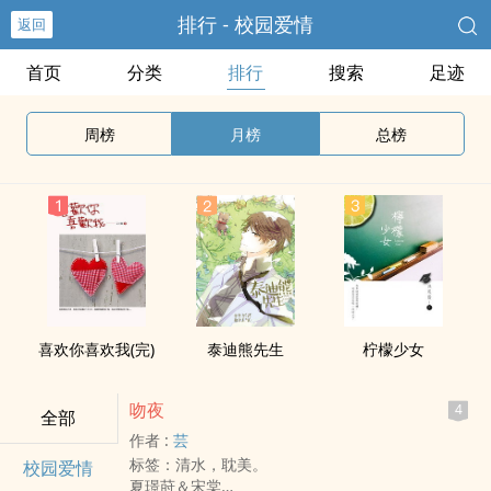
排行 - 校园爱情
返回
首页
分类
排行
搜索
足迹
周榜
月榜
总榜
喜欢你喜欢我(完)
泰迪熊先生
柠檬少女
吻夜
4
全部
作者 :
芸
标签：清水，耽美。
校园爱情
夏璟莳＆宋棠