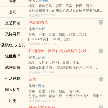
都市
作者 :
唐任茵
点。」
密。
先是男友将她给甩了，然后顺道被多年好友背叛，
心心，心心。妳听我说——周妄沉爱妳。
标签：青梅竹马，恋爱，日常，校园，甜文。
或许对于我来说，爱情总是懵懵懂懂的。
这个女孩是他的光，却因为一场意外而被捻熄。
现在又惹上了，邪恶无比的大黑蛇缠上身，这到底
真的很爱很爱、很爱妳⋯⋯
夏如雪和莫淮北的初次相遇是在她国三毕业的暑
曾经我是那么的讨厌他……是什么时候开始，我们的
玄幻
如果当年可以及时保护她，那结果是不是不一样？
是幸还是非常不幸?
｜碎碎念｜
假，一个在球场上，一个在树下。 一阵阵微风，夏
最近更新 2025-07-11
关系渐渐变了？
他不断的自问。但脑海里却也出现一句话。
原本是两个世界的我们，在几千万次的擦肩而过，
∞ 修缮中⋯⋯
如雪吃着饼干，莫淮北主动找她说话。夏如雪回绝
我以为我可以逃避对他的感情，将那些有关他的回
你的存在仅是给人带来不幸。
终于相遇，回眸瞬间犹如一眼万年，曾在爱情的路
你就宠她吧
∞ 世界如此喧嚣，而我爱你
13
文艺评论
他，夏如雪看出来，他和自己一样，他们同样是活
忆通通忘掉，我以为或许换一个新的环境重新开始
抱着这个亏欠打算活一辈子的他，没想到看到了生
犹疑、徬徨，前进，成了我们的选择，当下定决心
∞ 系列相关作：《就让风替我告白》《去见妳的路
作者 :
珞昕
泼的人。其实莫淮北知道她小时候的一切。禁忌的
会比较好。
活中会走入另一个女孩。
时，你就成了我生命笔记里最甜蜜的注解。
上》
恐怖灵异
标签：不限，恋爱，校园，甜文，悲剧。
师生关系，少女的绮思，一个吵闹的班级，父母给
但，什么时候我变得越来越不像自己了？
一样温柔婉约、一样是他的光。
【暮惜猫窝】(*'v`*)゜ │【柳絮因风起系列】
｜大声公｜
▎2024华赏 ▎Jun.种子茁壮~
他们的压力。逃吧…
我掩盖的了内心的自己，却掩盖不了过去的回忆。
一开始原以为他可以逃的远，却发现自己的心逃不
【First Love 初恋微涩♥】
∞ 多温本人人美心善好相处，欢迎收藏阅读之余也
于是她戴上伪装试图制衡难以掌控的世界，却变成
最近更新 2025-07-13
温馨励志/成长
再次遇见他，
远。
※本书已完结，后新增番外 谢谢ヽ(゜ｖ｀●)敬礼。
多多留言，爱大家！
他人厌恶的模样。
我发现，原来我从来没有画下句点，而是画下了逗
如洋葱般剥开一层又一层的秘密，宛如，记忆中零
我们的爱，搁浅在名为友谊的沙滩
※小狐狸封面超感谢湮儿友情赞助制作，这阵子先换
14
∞ Chapter04(3)开始会出现令人不适的性相关内
十四岁对柳湮而言是个重大转泪点，班导师的一句
点，让我们的故事继续延续下去……
散的碎片。
上粉粉的封
疗愈
惊悚推理
容，有类似创伤或经历的宝宝们自行斟酌观看！
作者 :
荫婷
话压垮了她心中最后一根稻草。
更文 | 2016/09/06已完结。
如果，当初我能及时的保护妳──
请点→ 【凛湮儿友情连结♥】 ヽ（゜∀゜）
标签：女性向，悲剧，喜剧，清水。
叛逆从她躯壳油然而生，成为令所有人都头痛的问
书封 | 感谢问花、原来逝水不流返的美制、点雪叶
「说不定对方当初对你是抱着感谢之情呢？」那个
(图片为网路图片 出于微博设计 插画 如有侵权立即
武侠仙侠
如果你是那片海，那我就是搁浅在岸上的鱼。
题孩子。
心的美赠，图源网路，侵权即撤。
女孩不以为意说着。
撤下)
我曾经想过同时爱着两个人，是什么感觉？
最近更新 2025-06-16
在一次巧合下，她邂逅了十三年前那位和她搭起爱
歌曲 | 《小幸运》- 田馥甄。
我可以，再一次的，去用心保护一个人吗？
为什么她能够以一颗心就倾尽所有，用如此激烈的
情小桥的他。
生活风格
续作 | 《我认识妳，妳不认识我。》
主角
在充满碎片的青春中，总是有人可以给我勇气，让
15
方式表达她对两个人的爱？
再次相见，他试着唤起记忆中柳湮善良的模样，然
贴心小提醒：里头有爆多脏话请小心食用哦。
我无所畏惧的走下去。
作者 :
澄海
然而我从来没得到个答案，也没有像她这么勇敢，
而一切都太难了。
☆有关于我真人真事改编的作品还可以走 -《当你的
tag：双向暗恋、双向赴奔、治愈
同人衍生
标签：恋爱，日常，校园，轻小说。
所以最后我也只能对其中一人这么说──
这个社会没有简单的生存法则，尤其落在受害者与
女主角。》、《猜猜看。》
*,.▤‥‥‥‥‥‥‥‥‥‥‥‥‥‥‥‥‥‥‥
每个人生命中都会出现一个无法取代的人，而那个
「Merci.」
加害人。
这本是我2014年的某一天突然写起的故事，是我的
▤,.**,.▤‥‥‥‥‥‥‥‥‥‥‥‥‥‥‥‥‥‥‥▤,.*
历史
人在我身上，又有多不一样呢...?
最近更新 2025-07-14
---
「你喜欢夕阳吗？」
处女作。
➽收藏这本故事莳会很感谢，但这本是莳自己写出来
夏天璟，人如其名，充满阳光、温暖、受同学与师
Facebook @ 荫婷
「我很喜欢夕阳，因为它阐述着世间最悲伤的色
时光遗忘的乐章
此篇是真人真事改编，回忆有一大部分都是真实
16
的，也只在莳的popo上及cxc连载，请勿抄袭跟转