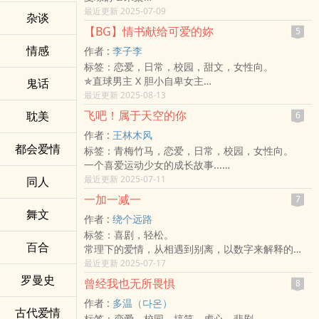
——「你知道吗?待在夜里的人，是没有资格拥抱白
最近更新 2025-07-09
杂谈
昼的。」
【BG】情书献给可爱的妳
5
宋棠本以为他会和恶梦一起度过一辈子，
情感
作者 :
李子李
但夏璟莳的出现，让宋棠的世界出现了光。
标签：恋爱，日常，校园，甜文，女性向。
我的夏天，我的风景，我在黑夜里的光。
✯直球男主 X 胆小自卑女主
鬼话
这个我已不抱希冀的世界，
✯完全无虐的校园小甜饼
最近更新 2025-08-13
有人一点一滴用爱替我拨开云雾。
✯简短文案：
现在，我终于重见光明。
飞吧！属于天空的你
耽美
6
「这给妳，可不要误会了。」
「你想好了吗?这一次，我就舍不得再放你走了。」
作者 :
王林木风
从长相凶恶的同班同学手中拿到信，张若芷有些意
封面制作：羡子
都会爱情
标签：青梅竹马，恋爱，日常，校园，女性向。
外。
底图绘师：雒珈
一个喜爱运动少女的成长故事...
但她早已习惯替当模特儿的姊姊收粉丝信。
来访的你们可以帮我在下面留个脚印~留言都会回哒!
在赛场上挥洒青春的Candice ，拥有许多平凡人没
最近更新 2025-07-11
同人
「没问题，我会把你的信确实交给我姊姊的。」
第一次挑战长篇小说，请大家多多包涵!
有的条件，家境富裕，外型出众，智商不俗，但没
「所以我不是让妳别误会了吗？」
一加一减一
7
想过她会每打开一扇窗，后脚就会被上帝关上，经
一时之间，她并没有意会过来。
舞文
作者 :
绕个远路
历种种磨难，甚至鬼门关走一遭。
「别误会的意思是，这封信不是给妳的姊姊，而是
标签：喜剧，轻松。
最终她能否打开属于自己的那道门呢？与男主们又
给妳的。」
百合
常理下的爱情，从相遇到别离，以数字来解释的
能擦出什么火花乃至于改变人生呢？
--书封感谢 谷米--
话，就像一加一减一。
最近更新 2025-07-17
内容关于各个人物、学校机关、各项竞技、规则，
简单来说，这个算式的最后，剩下的还是自己一个
罗曼史
虽参考现实但多属虚构，禁不起深究，请以休闲心
曾经我也无所畏惧
8
人。
态视之。
作者 :
多温（다온）
就算两人将来结婚了、一起白头偕老，总有一天也
预告：非1V1，BG合并BL，男主人数待定，雷者慎
古代爱情
标签：恋爱，校园，搞笑，虐心，悲剧。