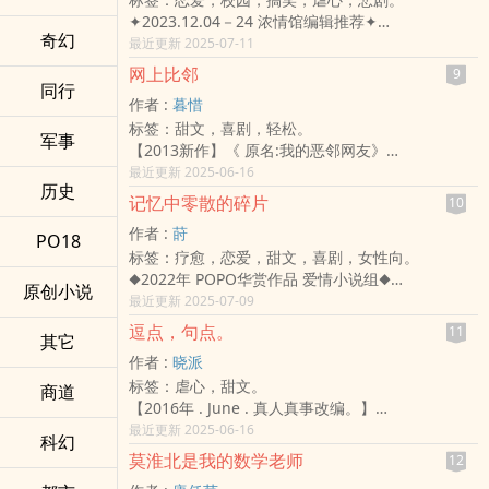
会面临生离死别吧？
✦2023.12.04－24 浓情馆编辑推荐✦
以上，你是这么告诉我的。
奇幻
本作转收费模式，感恩大家愿意以小额付费的方式
最近更新 2025-07-11
「不能再加上一个『一』吗？」
支持线上原创作品
「很多人都是这么做的。」
网上比邻
9
※台币兑换PO币比例为 1：100，全书购买只需台币
同行
然后，因为这个不晓得是谁定义出来的鬼算式，我
作者 :
暮惜
约 50元
竟然被甩掉了？
标签：甜文，喜剧，轻松。
//
「你一直这样想不就永远都不能谈恋爱了吗？」
军事
【2013新作】《 原名:我的恶邻网友》
——笑得大声一点，悲伤就能听不见。
「思想是自由的，可改变与不改变。」
宇宙，不断变换，地球不停转动，
最近更新 2025-06-16
「我也知道要呼吸，但就是会不自觉沉下去。」
既然如此，我一定要让你改变那个扭曲的想法。
历史
人的脚步何曾停过，你，可愿意为我停留一秒？
众所周知，周妄沉的座右铭是：天不怕、地不怕，
你给我走着瞧！
记忆中零散的碎片
10
让时间定格，让地球停转。
见我都得跪着爬！
♪♫•*¨*•.¸❤❤¸.•*¨*•♫♪♪♫•*¨*•.¸❤❤
作者 :
莳
整个世界只为你我而存在。
PO18
然而什么都不怕的他，却在认识温心以后，第一次
¸.•*¨*•♫♪♪♫•*¨*•.¸❤❤¸.•*¨*•♫♪
标签：疗愈，恋爱，甜文，喜剧，女性向。
娇憨小绵羊V.S嘴贱腹黑蛇。
尝到害怕的滋味。
♫♪ 图片来源为网路，如有侵权，将会立即撤下。
◆2022年 POPO华赏作品 爱情小说组◆
原本是网友的两人在现实生活中没有任何交集，
他心想——人活久了真他妈什么都能遇到！
♪♫•*¨*•.¸❤❤¸.•*¨*•♫♪♪♫•*¨*•.¸❤❤
原创小说
【 2022年 6月 】
最近更新 2025-07-09
但却在一场因缘际会之下，竟成了邻居!
后来他才知道，原来她所有的明媚，都带着忧郁的
¸.•*¨*•♫♪♪♫•*¨*•.¸❤❤¸.•*¨*•♫♪
当碎片拼凑起来，便是你的形状。
这惊吓指数根本是百分之百，
色调。
逗点，句点。
11
其它
她如记忆般的美好，但是他知道，自己是害她陷入
是上天再捉弄我，还是命运本该就是如此，充满曲
「周妄沉，我什么都没有了。」
作者 :
晓派
渊源的一份子。
折和『离奇』?
「妳还有我，我会给妳很多很多很多的爱。」
标签：虐心，甜文。
十岁那年，他亲眼看到他暗恋的女孩被同学恶意欺
商道
是千里姻缘一线牵，还是千里孽缘缠上身?
当周妄沉第二次救下她时，温心就知道，他比她自
【2016年 . June . 真人真事改编。】
负。
她只是一介默默无闻的小说家，没什么大志向，也
己更希望她能活着，
☆6 / 1 4 一点都不甜的虐文上映！☆
最近更新 2025-06-16
他挺身而出，选择了对女孩默默守护。
不求人生要浪花激石，
每当看见他时，她好像就能触摸到生命的延续。
科幻
| 文案 |
女孩被欺负后，他总是默默拿出医药箱、陪着她说
她只要平安，顺遂的度过一生就好了，但上天就是
我会紧紧抱着妳，连带这个让人受伤的世界。
莫淮北是我的数学老师
12
――「我们的故事只有逗点的延续，没有最终的句
着大大小小的心事，包含他内心深处无法诉说的秘
不放过她，
这样，我们就能一起活下去⋯⋯