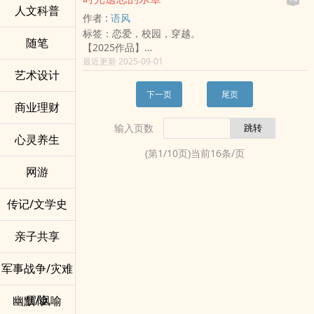
长的欢迎。相信很多人的人生都会有这样一号人物
BASS游戏
人文科普
彩。」
的，对我意义非常重大，请勿抄袭谢谢。
载，感谢:)。
作者 :
语风
的存在。
猎奇恶搞短篇
▎小声说... ▎本书仅在此平台连载 请勿搬运、抄袭
➽书封现为自制 感谢夏沫(委托)，希煦、芯虹、谕鱼
标签：恋爱，校园，穿越。
在我眼中，他就是我故事的男主角，而我只是一个
制作书封的阿初（自初）
▎书封 ▎崠吉(赠)、荞奶(练)
随笔
赠封
【2025作品】
做配角，我努力追逐他的身影，直到能与他并肩的
▎伪hashtags ▎#+9 #（炸）虾妹 ＃青少年社会议
我好像忘记了什么很重要的事。
最近更新 2025-09-01
那一天…。
题
艺术设计
那是关于我和你的，藏在时空缝隙中、不为人知的
请妳相信风雨过后有彩虹，妳会成为自己的主角。
▎又名 ▎好想爱这个世界啊
秘密。
▎爆点 ▎室友说希望我写完不会变瞎妹（我才不
下一页
尾页
不知出于什么原因，我被困在了校园的钟楼内，
商业理财
会！！）
直到「他」弹奏了那段令我莫名熟悉的旋律，我才
▎饲料 ▎壳以用留言喂食十点半就想吃午餐的阿珞
输入页数
得以逃脱。
▎IG ▎@luohsin(戳爆它 找我玩ㄇㄚ
心灵养生
可是……他究竟为何知晓我的名字？
(第
1
/
10
页)当前
16
条/页
当我离开钟楼，熟悉的世界变了，我回到了过去。
网游
我再度遇见了「他」，那个名叫乐辰，仿佛早就与
我认识的男孩。
乐辰相信我来自半年后的未来，陪着我寻找能穿越
传记/文学史
时空的那首曲子，
只是随着日子流逝，我逐渐失去了回到「现在」的
亲子共享
理由。
然而，偶尔闪过脑中的记忆却不断提醒着我，我似
军事战争/灾难
乎忘了很重要的事。
关于我自己的、关于乐辰的、关于钟楼的……
冒险
幽默/讽喻
「忘了一切，好好活着吧。」
「无论在过去还是未来，我都会记得你、都会去找