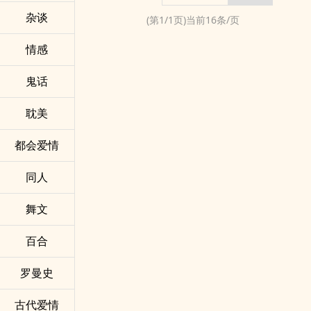
杂谈
(第
1
/
1
页)当前
16
条/页
情感
鬼话
耽美
都会爱情
同人
舞文
百合
罗曼史
古代爱情