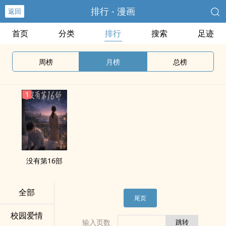
排行 - 漫画
返回
首页
分类
排行
搜索
足迹
周榜
月榜
总榜
没有第16部
全部
尾页
校园爱情
输入页数