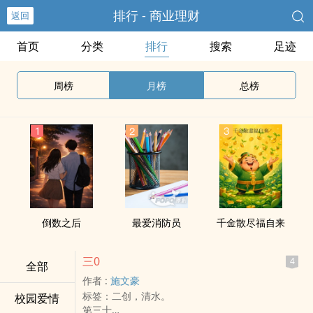
排行 - 商业理财
返回
首页
分类
排行
搜索
足迹
周榜
月榜
总榜
倒数之后
最爱消防员
千金散尽福自来
三0
4
全部
作者 :
施文豪
标签：二创，清水。
校园爱情
第三十