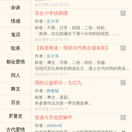
李、笨
最近更新 2026-05-06
杂谈
理
百合小学侦探团
5
女妳
情感
作者 :
东大爷
女女，三0 是 女女
标签：不限，日常，校园，二创，轻松。
「真相，往往隐藏在下课十分钟的喧闹里。」
鬼话
位于半山腰、以白色百合花闻名的百合小学，平静
最近更新 2026-05-07
的校园背后却隐藏着接二连三的谜题。消失的营养
【凤逆商途：我穿古代再次成首富】
耽美
6
午餐券、深夜琴房的哭声、只有在期末考前夕出现
作者 :
东大爷
的怪人……
都会爱情
标签：爽文，不限，二创，轻松，穿越。
当大人们都以为这只是孩子的恶作剧时，由五年级
当现代百亿身价的商战女王，遇上古代封闭的商业
逻辑控林羽、百晓生小胖、以及观察力敏锐的苏菲
市场——
最近更新 2026-05-07
同人
所组成的「百合小学侦探团」正式出动！
开局： 一间破院，五十两欠债。
这里没有超能力，只有最严谨的观察与最纯粹的逻
我的公益积分：九亿九
7
结局： 全国分号，万国来朝，手握大宁朝的经济命
辑。四十个回合、二十桩悬案，邀你一起在放学钟
舞文
作者 :
蔡峰铭
脉。
声响起前，找出唯一的真相。
标签：爽文，喜剧。
沈若冰：「论赚钱，在座的各位都是弟弟。」
百合
本参赛作品为第一季完整故事
这是一场关于「降维打击」的极致极致表演，篇篇
「本故事为虚构小说，如有雷同纯属巧合。」
最近更新 2026-06-11
有爽点，回回有反转！
「本故事为虚构科幻喜剧，请勿模仿」
罗曼史
贫道今天也想躺平
8
「剧情仅供参考，投资理财需审慎」
作者 :
alexlin8
一个反套路的公益故事
古代爱情
这个故事的内核是：一个怕麻烦的现代年轻人，被