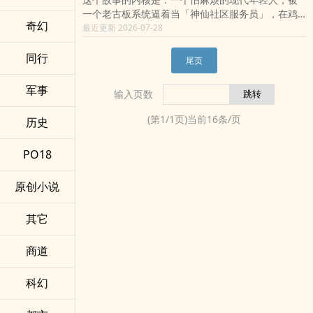
我继承了九亿九，却成了最穷的亿万负翁。
一个老古板系统逼着当「神仙社区服务员」，在鸡
一场爆笑不断的「冤种」集结
奇幻
飞狗跳的日常中，慢慢理解「术」背后的「道」
最近更新 2026-07-28
当善良被利用、好心被套路，一群「被骗者联盟」
——而这个「道」，可能只是「多管闲事也是种修
决定用专业知识绝地反击。
行」。
同行
一堂硬核的防骗指南
尾页
从庞氏骗局、霸王合同到情感诈骗，手把手教你
「吃亏是福，但要吃在明处」。
军事
输入页数
一次关于财富与善良的终极思考
在这个充满陷阱的世界，做一个不好欺负的好人。
(第
1
/
1
页)当前
16
条/页
历史
PO18
原创小说
其它
商道
科幻